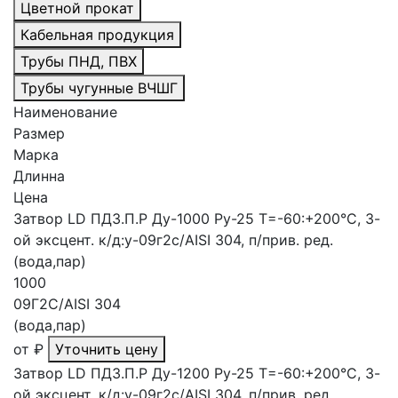
Цветной прокат
Кабельная продукция
Трубы ПНД, ПВХ
Трубы чугунные ВЧШГ
Наименование
Размер
Марка
Длинна
Цена
Затвор LD ПДЗ.П.Р Ду-1000 Ру-25 Т=-60:+200°С, 3-
ой эксцент. к/д:у-09г2с/AISI 304, п/прив. ред.
(вода,пар)
1000
09Г2С/AISI 304
(вода,пар)
от
₽
Уточнить цену
Затвор LD ПДЗ.П.Р Ду-1200 Ру-25 Т=-60:+200°С, 3-
ой эксцент. к/д:у-09г2с/AISI 304, п/прив. ред.