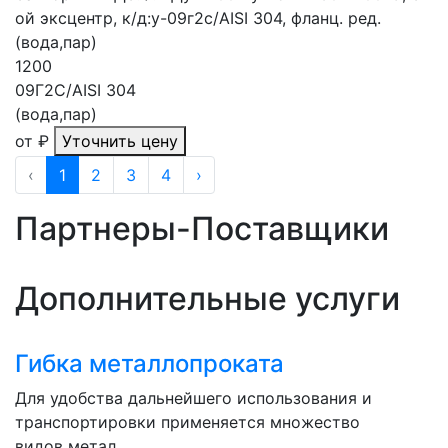
ой эксцентр, к/д:у-09г2с/AISI 304, фланц. ред.
(вода,пар)
1200
09Г2С/AISI 304
(вода,пар)
от
₽
Уточнить цену
‹
1
2
3
4
›
Партнеры-Поставщики
Дополнительные услуги
Гибка металлопроката
Для удобства дальнейшего использования и
транспортировки применяется множество
видов метал...