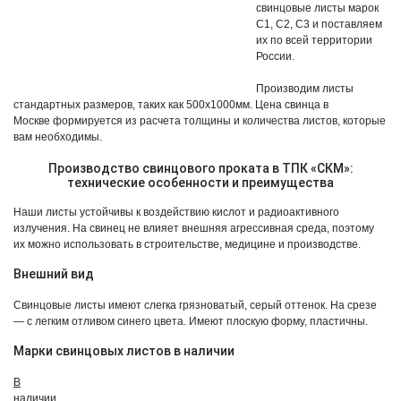
свинцовые листы марок
Затворы
Просечно-вытяжной лист (ПВЛ)
С1, С2, С3 и поставляем
их по всей территории
Краны шаровые
Профнастил оцинкованный
России.
Клапан запорный
Профнастил окрашенный RAL
Производим листы
Клапан обратный
стандартных размеров, таких как 500х1000мм. Цена свинца в
Рулон оцинк. окрашенный RAL
Москве формируется из расчета толщины и количества листов, которые
Рулон оцинкованный
вам необходимы.
Рулон холоднокатаный
Производство свинцового проката в ТПК «СКМ»:
технические особенности и преимущества
Наши листы устойчивы к воздействию кислот и радиоактивного
излучения. На свинец не влияет внешняя агрессивная среда, поэтому
их можно использовать в строительстве, медицине и производстве.
Внешний вид
Свинцовые листы имеют слегка грязноватый, серый оттенок. На срезе
— с легким отливом синего цвета. Имеют плоскую форму, пластичны.
Марки свинцовых листов в наличии
В
наличии